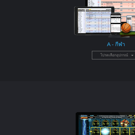
A - กีฬา
โปรดเลือกอุปกรณ์