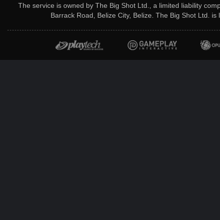
The service is owned by The Big Shot Ltd., a limited liability co
Barrack Road, Belize City, Belize. The Big Shot Ltd. i