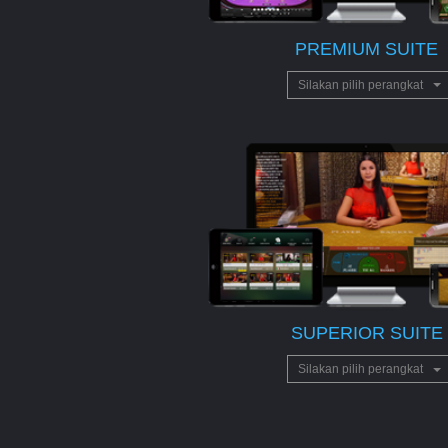
PREMIUM SUITE
Silakan pilih perangkat
SUPERIOR SUITE
Silakan pilih perangkat