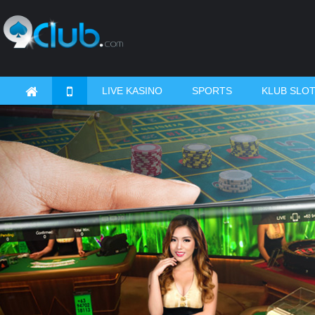
LIVE KASINO
SPORTS
KLUB SLO