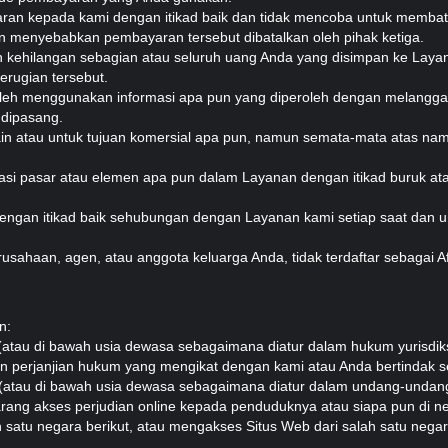
an kepada kami dengan itikad baik dan tidak mencoba untuk membat
n menyebabkan pembayaran tersebut dibatalkan oleh pihak ketiga.
 kehilangan sebagian atau seluruh uang Anda yang disimpan ke Layan
rugian tersebut.
oleh menggunakan informasi apa pun yang diperoleh dengan melangg
 dipasang.
lain atau untuk tujuan komersial apa pun, namun semata-mata atas nam
asi pasar atau elemen apa pun dalam Layanan dengan itikad buruk a
engan itikad baik sehubungan dengan Layanan kami setiap saat dan u
rusahaan, agen, atau anggota keluarga Anda, tidak terdaftar sebagai Afi
n:
 (atau di bawah usia dewasa sebagaimana diatur dalam hukum yurisdiks
 perjanjian hukum yang mengikat dengan kami atau Anda bertindak s
(atau di bawah usia dewasa sebagaimana diatur dalam undang-undang 
larang akses perjudian online kepada penduduknya atau siapa pun di ne
satu negara berikut, atau mengakses Situs Web dari salah satu negara