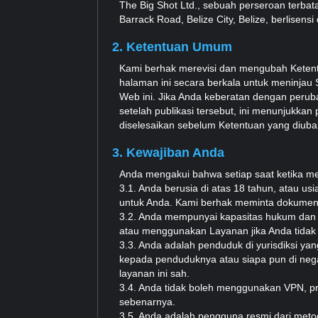
The Big Shot Ltd., sebuah perseroan terbat
Barrack Road, Belize City, Belize, berlise
2. Ketentuan Umum
Kami berhak merevisi dan mengubah Ketent
halaman ini secara berkala untuk meninjau 
Web ini. Jika Anda keberatan dengan peru
setelah publikasi tersebut, ini menunjukka
diselesaikan sebelum Ketentuan yang diub
3. Kewajiban Anda
Anda mengakui bahwa setiap saat ketika 
3.1. Anda berusia di atas 18 tahun, atau us
untuk Anda. Kami berhak meminta dokumen b
3.2. Anda mempunyai kapasitas hukum dan 
atau menggunakan Layanan jika Anda tida
3.3. Anda adalah penduduk di yurisdiksi y
kepada penduduknya atau siapa pun di ne
layanan ini sah.
3.4. Anda tidak boleh menggunakan VPN, pro
sebenarnya.
3.5. Anda adalah pengguna resmi dari me