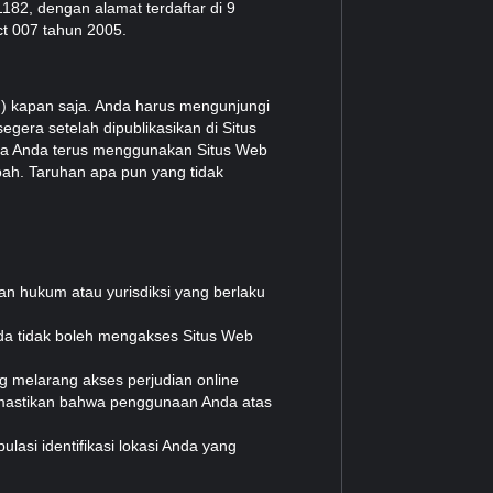
182, dengan alamat terdaftar di 9
ct 007 tahun 2005.
) kapan saja. Anda harus mengunjungi
gera setelah dipublikasikan di Situs
ika Anda terus menggunakan Situs Web
bah. Taruhan apa pun yang tidak
kan hukum atau yurisdiksi yang berlaku
a tidak boleh mengakses Situs Web
g melarang akses perjudian online
mastikan bahwa penggunaan Anda atas
asi identifikasi lokasi Anda yang