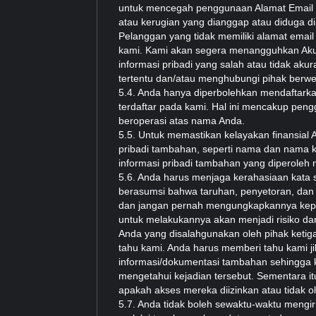
untuk mencegah penggunaan Alamat Email Te
atau kerugian yang dianggap atau diduga d
Pelanggan yang tidak memiliki alamat emai
kami. Kami akan segera menangguhkan Akun
informasi pribadi yang salah atau tidak a
tertentu dan/atau menghubungi pihak berwe
5.4. Anda hanya diperbolehkan mendaftarka
terdaftar pada kami. Hal ini mencakup pengg
beroperasi atas nama Anda.
5.5. Untuk memastikan kelayakan finansial
pribadi tambahan, seperti nama dan nama k
informasi pribadi tambahan yang diperoleh 
5.6. Anda harus menjaga kerahasiaan kata s
berasumsi bahwa taruhan, penyetoran, dan 
dan jangan pernah mengungkapkannya kepa
untuk melakukannya akan menjadi risiko dan 
Anda yang disalahgunakan oleh pihak ketiga
tahu kami. Anda harus memberi tahu kami j
informasi/dokumentasi tambahan sehingga 
mengetahui kejadian tersebut. Sementara it
apakah akses mereka diizinkan atau tidak o
5.7. Anda tidak boleh sewaktu-waktu mengi