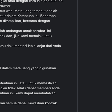
gkai atau dengan cara lain apa pun. hal
rowser.
tus web. Mata uang tersebut adalah
tur dalam Ketentuan ini. Beberapa
n ditampilkan, bersama dengan
ah undangan untuk berobat. Ini
ak dan, jika kami menolak untuk
u dokumentasi lebih lanjut dari Anda
il dalam mata uang yang digunakan
tentuan ini, atau untuk memastikan
ngkin tidak selalu dapat memberi Anda
tuan ini, kami dapat membatalkan
an semua dana. Kewajiban kontrak