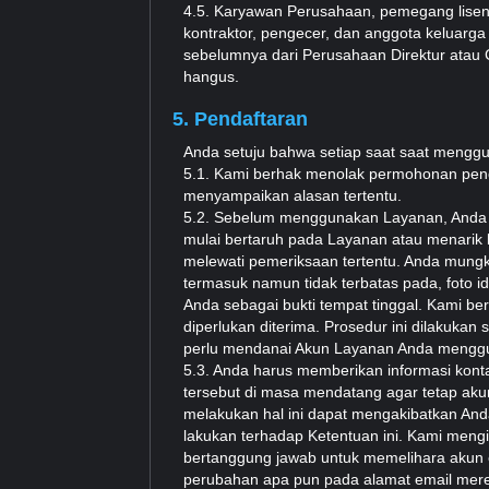
4.5. Karyawan Perusahaan, pemegang lisensi
kontraktor, pengecer, dan anggota keluar
sebelumnya dari Perusahaan Direktur atau 
hangus.
5. Pendaftaran
Anda setuju bahwa setiap saat saat mengg
5.1. Kami berhak menolak permohonan pend
menyampaikan alasan tertentu.
5.2. Sebelum menggunakan Layanan, Anda h
mulai bertaruh pada Layanan atau menarik
melewati pemeriksaan tertentu. Anda mungki
termasuk namun tidak terbatas pada, foto i
Anda sebagai bukti tempat tinggal. Kami 
diperlukan diterima. Prosedur ini dilakukan
perlu mendanai Akun Layanan Anda menggu
5.3. Anda harus memberikan informasi konta
tersebut di masa mendatang agar tetap aku
melakukan hal ini dapat mengakibatkan And
lakukan terhadap Ketentuan ini. Kami meng
bertanggung jawab untuk memelihara akun 
perubahan apa pun pada alamat email mere