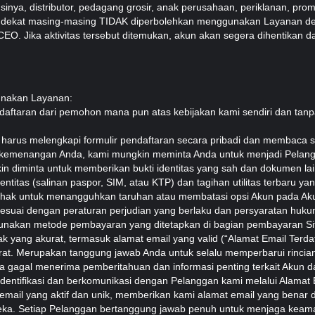
nya, distributor, pedagang grosir, anak perusahaan, periklanan, promo
ga dekat masing-masing TIDAK diperbolehkan menggunakan Layanan d
CEO. Jika aktivitas tersebut ditemukan, akun akan segera dihentika
unakan Layanan:
aftaran dari pemohon mana pun atas kebijakan kami sendiri dan tanp
arus melengkapi formulir pendaftaran secara pribadi dan membaca se
 kemenangan Anda, kami mungkin meminta Anda untuk menjadi Pelangg
n diminta untuk memberikan bukti identitas yang sah dan dokumen lainn
dentitas (salinan paspor, SIM, atau KTP) dan tagihan utilitas terbar
berhak untuk menangguhkan taruhan atau membatasi opsi Akun pada Ak
 sesuai dengan peraturan perjudian yang berlaku dan persyaratan hukum
nakan metode pembayaran yang ditetapkan di bagian pembayaran Si
k yang akurat, termasuk alamat email yang valid (“Alamat Email Terda
rat. Merupakan tanggung jawab Anda untuk selalu memperbarui rincia
a gagal menerima pemberitahuan dan informasi penting terkait Akun d
identifikasi dan berkomunikasi dengan Pelanggan kami melalui Alamat
email yang aktif dan unik, memberikan kami alamat email yang benar
ka. Setiap Pelanggan bertanggung jawab penuh untuk menjaga keaman