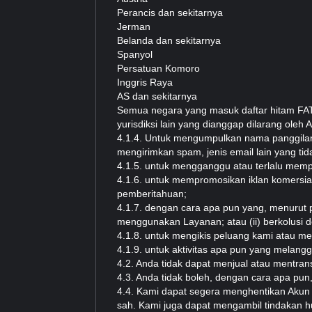
Perancis dan sekitarnya
Jerman
Belanda dan sekitarnya
Spanyol
Persatuan Komoro
Inggris Raya
AS dan sekitarnya
Semua negara yang masuk daftar hitam FA
yurisdiksi lain yang dianggap dilarang oleh 
4.1.4. Untuk mengumpulkan nama panggilan, 
mengirimkan spam, jenis email lain yang tid
4.1.5. untuk mengganggu atau terlalu mem
4.1.6. untuk mempromosikan iklan komersial 
pemberitahuan;
4.1.7. dengan cara apa pun yang, menurut 
menggunakan Layanan; atau (ii) berkolusi
4.1.8. untuk mengikis peluang kami atau me
4.1.9. untuk aktivitas apa pun yang melang
4.2. Anda tidak dapat menjual atau mentran
4.3. Anda tidak boleh, dengan cara apa pun
4.4. Kami dapat segera menghentikan Akun 
sah. Kami juga dapat mengambil tindakan h