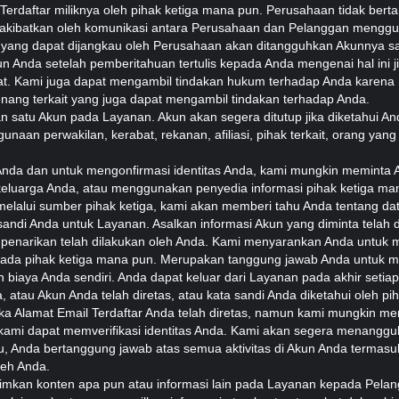
rdaftar miliknya oleh pihak ketiga mana pun. Perusahaan tidak bert
iakibatkan oleh komunikasi antara Perusahaan dan Pelanggan menggun
l yang dapat dijangkau oleh Perusahaan akan ditangguhkan Akunnya s
 Anda setelah pemberitahuan tertulis kepada Anda mengenai hal ini 
kurat. Kami juga dapat mengambil tindakan hukum terhadap Anda karen
nang terkait yang juga dapat mengambil tindakan terhadap Anda.
n satu Akun pada Layanan. Akun akan segera ditutup jika diketahui A
unaan perwakilan, kerabat, rekanan, afiliasi, pihak terkait, orang yan
 Anda dan untuk mengonfirmasi identitas Anda, kami mungkin meminta
eluarga Anda, atau menggunakan penyedia informasi pihak ketiga man
melalui sumber pihak ketiga, kami akan memberi tahu Anda tentang dat
andi Anda untuk Layanan. Asalkan informasi Akun yang diminta telah 
penarikan telah dilakukan oleh Anda. Kami menyarankan Anda untuk m
da pihak ketiga mana pun. Merupakan tanggung jawab Anda untuk me
biaya Anda sendiri. Anda dapat keluar dari Layanan pada akhir setiap 
, atau Akun Anda telah diretas, atau kata sandi Anda diketahui oleh p
ika Alamat Email Terdaftar Anda telah diretas, namun kami mungkin 
kami dapat memverifikasi identitas Anda. Kami akan segera menanggu
u, Anda bertanggung jawab atas semua aktivitas di Akun Anda termasuk 
leh Anda.
rimkan konten apa pun atau informasi lain pada Layanan kepada Pelang