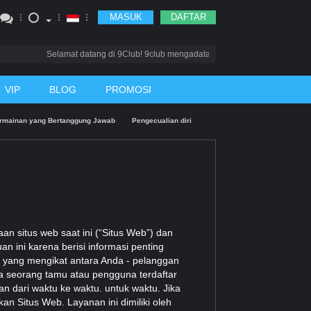
MASUK
DAFTAR
Selamat datang di 9Club! 9club mengadatakan special Deal Di Tanggal 
VIP
BLOG
PROMOSI
rmainan yang Bertanggung Jawab
Pengecualian diri
n situs web saat ini (“Situs Web”) dan
n ini karena berisi informasi penting
yang mengikat antara Anda - pelanggan
a seorang tamu atau pengguna terdaftar
an dari waktu ke waktu. untuk waktu. Jika
 Situs Web. Layanan ini dimiliki oleh