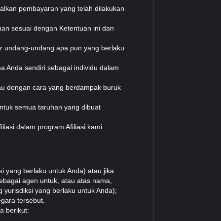
alkan pembayaran yang telah dilakukan
an sesuai dengan Ketentuan ini dan
ar undang-undang apa pun yang berlaku
a Anda sendiri sebagai individu dalam
tau dengan cara yang berdampak buruk
ntuk semua taruhan yang dibuat
liasi dalam program Afiliasi kami.
i yang berlaku untuk Anda) atau jika
ebagai agen untuk, atau atas nama,
yurisdiksi yang berlaku untuk Anda);
gara tersebut.
 berikut: