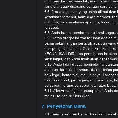
6.5. Kami berhak menolak, membatasi, mem
yang dianggap dipasang dengan cara yang c
6.6. Jika ada jumlah yang salah dikreditka
kesalahan tersebut, kami akan memberi tahu
6.7. Jika, karena alasan apa pun, Rekenin
tersebut.
6.8. Anda harus memberi tahu kami segera
6.9. Harap diingat bahwa taruhan adalah mu
Sama sekali jangan bertaruh apa pun yang 
opsi pengecualian diri. Cukup kirimkan p
KECUALIKAN DIRI dan permintaan ini akan b
lebih lanjut, dan Anda tidak akan dapat mas
6.10. Anda tidak dapat memindahtangankan,
apa pun, termasuk namun tidak terbatas pa
baik legal, komersial, atau lainnya. Laran
hak pakai hasil, perdagangan, perantara, 
perseroan, orang perseorangan atau badan
6.11. Jika Anda ingin menutup akun Anda d
melalui tautan di Situs Web.
7. Penyetoran Dana
7.1. Semua setoran harus dilakukan dari ak