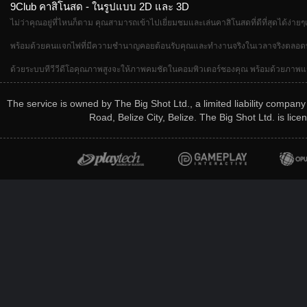
9Club คาสิโนสด - ในรูปแบบ 2D และ 3D
ไม่ว่าคุณอยู่ที่ไหนก็ตาม คุณสามารถเข้าไปเยี่ยมชมและเล่นคาสิโนสดที่ดีที่สุดได้ง่า
พร้อมด้วยคนแจกไพ่ที่มีความชำนาญคอยต้อนรับคุณและทำงานจริงในเวลาจริงตลอดทั้งเก
ด้วยระบบทีวีวีดีโอคุณภาพสูงจะให้ภาพคมชัดในคอมพิวเตอร์ชองคุณ พร้อมด้วยภาพแวดล้
The service is owned by The Big Shot Ltd., a limited liability compan
Road, Belize City, Belize. The Big Shot Ltd. is l