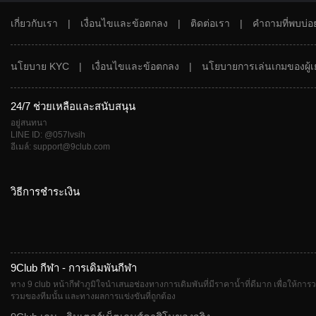
เกี่ยวกับเรา
|
เงื่อนไขและข้อตกลง
|
ติดต่อเรา
|
คำถามที่พบบ่อ
นโยบาย KYC
|
เงื่อนไขและข้อตกลง
|
นโยบายการเล่นเกมของผู้เ
24/7 ช่วยเหลือและสนับสนุน
อยู่สนทนา
LINE ID: @057lvsih
อีเมล์: support@9club.com
วิธีการชำระเงิน
9Club กีฬา - การเดิมพันกีฬา
ทาง 9 club หน้ากีฬาภูมิใจนำเสนอช่องทางการเดิมพันที่มีราคาน้ำที่ดีมาก เพื่อให้การว
รวมของทีมนั้น และทางผลการแข่งขันที่ถูกต้อง